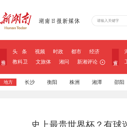
头 条
视频
时政
都市
经济
推 荐
省 直
教科卫
文旅体
湘问
新湘评论
长沙
衡阳
株洲
湘潭
邵阳
地方
史上最贵世界杯？有球