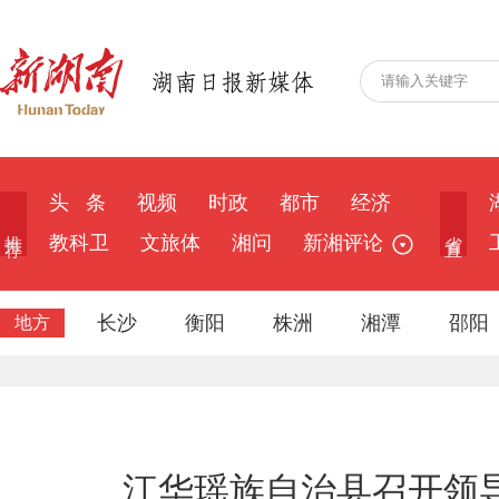
头 条
视频
时政
都市
经济
推 荐
省 直
教科卫
文旅体
湘问
新湘评论
长沙
衡阳
株洲
湘潭
邵阳
地方
江华瑶族自治县召开领