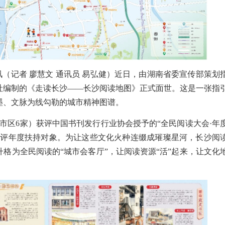
日讯（记者 廖慧文 通讯员 易弘健）近日，由湖南省委宣传部策划
社编制的《走读长沙——长沙阅读地图》正式面世。这是一张指
墨、文脉为线勾勒的城市精神图谱。
店（市区6家）获评中国书刊发行行业协会授予的“全民阅读大会·年
书店获评年度扶持对象。为让这些文化火种连缀成璀璨星河，长沙阅
格为全民阅读的“城市会客厅”，让阅读资源“活”起来，让文化