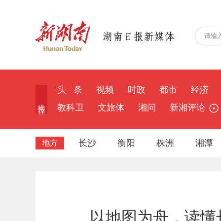
头 条
视频
时政
都市
经济
推 荐
教科卫
文旅体
湘问
新湘评论
长沙
衡阳
株洲
湘潭
地方
以地图为舟，读懂