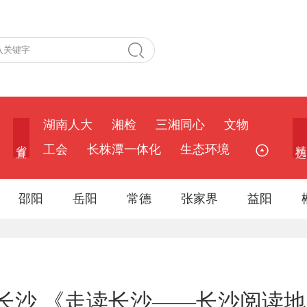
湖南人大
湘检
三湘同心
文物
省 直
精 选
工会
长株潭一体化
生态环境
邵阳
岳阳
常德
张家界
益阳
长沙 《走读长沙——长沙阅读地