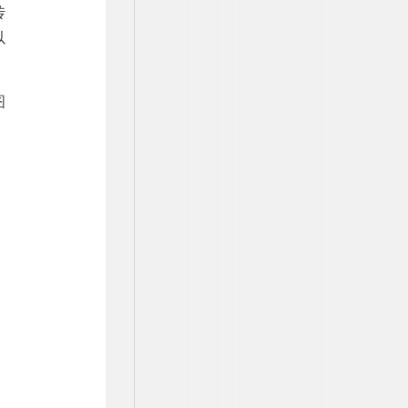
传
以
图