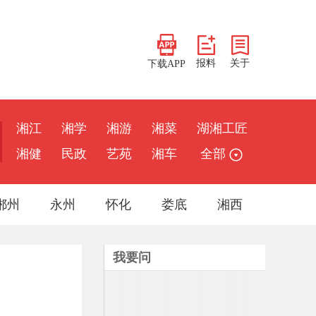
报料
关于
下载APP
湘江
湘学
湘游
湘菜
湖湘工匠
湘健
民政
艺苑
湘车
全部
郴州
永州
怀化
娄底
湘西
我要问