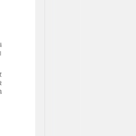
指
引
度
读
地