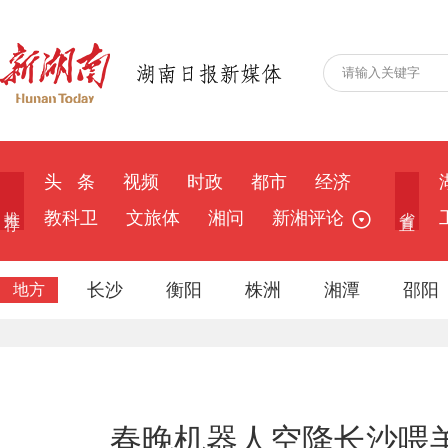
头 条
视频
时政
都市
经济
推 荐
省 直
教科卫
文旅体
湘问
新湘评论
长沙
衡阳
株洲
湘潭
邵阳
地方
春晚机器人空降长沙喂羊