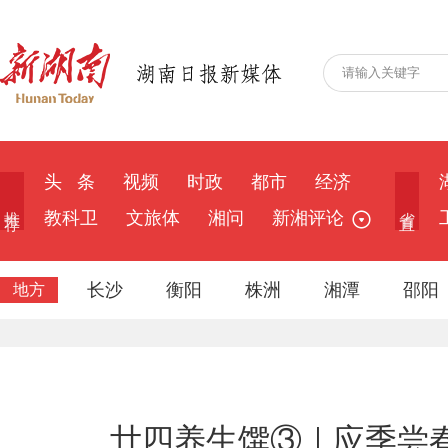
头 条
视频
时政
都市
经济
推 荐
省 直
教科卫
文旅体
湘问
新湘评论
长沙
衡阳
株洲
湘潭
邵阳
地方
廿四养生馔③｜应季尝