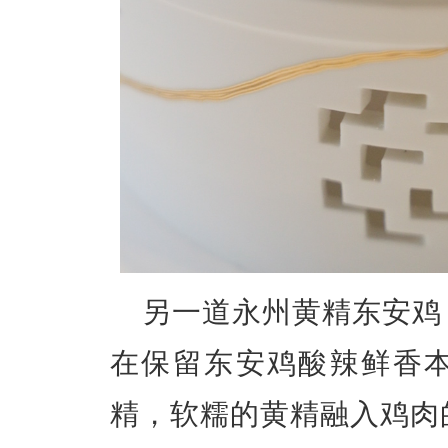
另一道永州黄精东安鸡
在保留东安鸡酸辣鲜香
精，软糯的黄精融入鸡肉