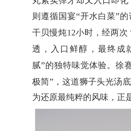
丸紧实弹牙却又入口即化
“
”
则遵循国宴
开水白菜
的
干贝慢炖12小时，经两次
透，入口鲜醇，最终成
”
腻
的独特味觉体验。徐
”
极简
，这道狮子头光汤底
为还原最纯粹的风味，正