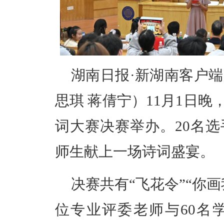
湖南日报·新湖南客户端
思琪
蒋倩宁）
11
月
1
日晚
词大赛决赛举办。
20
名选
师生献上一场诗词盛宴。
决赛共有
“飞花令”“你画
位专业评委老师与
60
名