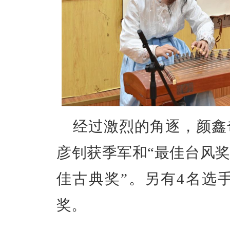
经过激烈的角逐，颜鑫
彦钊获季军和
“最佳台风
佳古典奖”。另有
4
名选
奖。