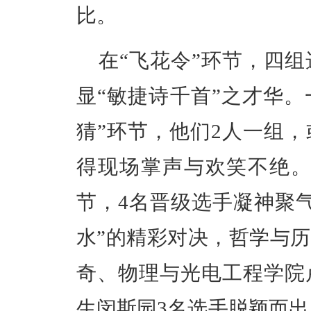
比。
在
“飞花令”环节，四
显“敏捷诗千首”之才华
猜”环节，他们
2
人一组，
得现场掌声与欢笑不绝。
节，
4
名晋级选手凝神聚
水”的精彩对决，哲学与
奇、物理与光电工程学院
生闵斯园
3
名选手脱颖而出