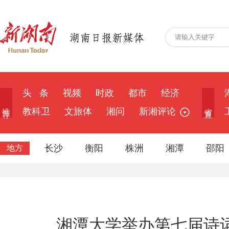
头 条
视频
时政
都市
经济
推 荐
省 直
教科卫
文旅体
湘问
新湘评论
长沙
衡阳
株洲
湘潭
邵阳
地方
湘潭大学举办第七届诗