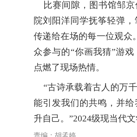
比赛间隙，图书馆邹京
院刘阳洋同学抚筝轻弹，
传递给在场的每一位观众
众参与的“你画我猜”游
点燃了现场热情。
“
古诗
承载
着古人
的
万
能
引发我们的共鸣，并
给
升自己。
”
2024
级现当代文
责编：胡孟婷