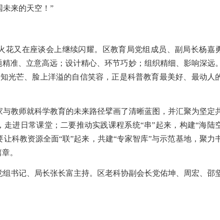
国未来的天空！
”
火花又
在座谈会上
继
续
闪耀
。区教育局党组成员、副局长杨嘉
题精准、立意高远；设计精心、环
节巧妙
；组织精细、
影响深远
求知
光芒、脸上
洋溢
的
自信
笑容，正是科普教育最
美好、最动人
家与教师就科学教育的未来路径擘画了清晰蓝图，
并汇
聚为坚定
来，走进日常课堂；二要推动实践课程系统“串”起来，构建“海陆
要让科教资源全面“联”起来，共建“专家智库”与示范基地，聚力
篇
章
。
党组书记、局长张长富主持。区老科协副会长党佑坤、周宏、邵