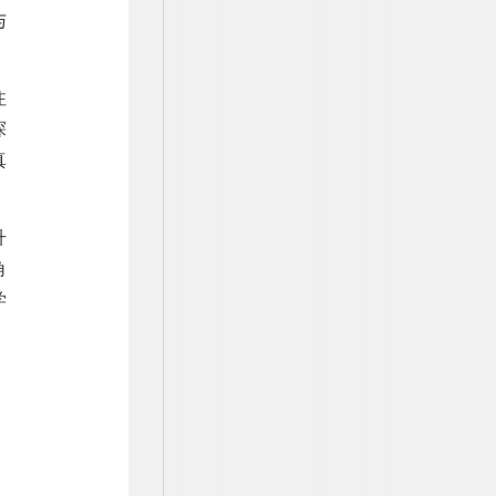
与
注
探
真
升
角
学