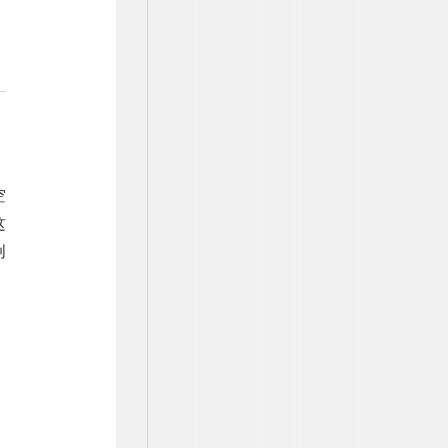
空
这
创