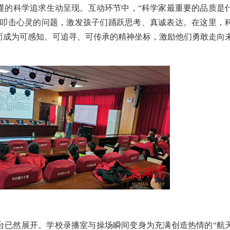
谨的科学追求
生动呈现
。互动环节中，
“科学家最重要的品质是
叩击心灵的
问
题
，
激
发孩子们
踊跃思考
、
真
诚
表达。
在这里，
而
成为
可感
知
、可追
寻
、
可
传承
的精神坐标，激励他们勇敢
走向
台已然展开。学校录播室与操场
瞬间
变身为充满创造热情的
“航