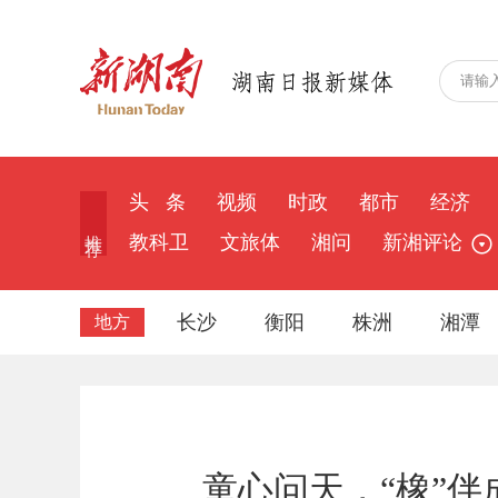
头 条
视频
时政
都市
经济
推 荐
教科卫
文旅体
湘问
新湘评论
长沙
衡阳
株洲
湘潭
地方
童心问天，“橡”