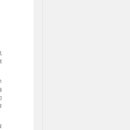
航
缩
学
阐
们
探
深