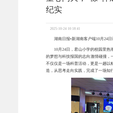
纪实
2025-10-24 10:18:41
湖南日报•新湖南客户端10月24
10月24日，君山小学的校园里
热
的梦想与
科技报国的
志向激情碰撞
，
不仅
仅
是一
场科普
活动，更是一
趟以
造，从思考走向
实践
，
完成
了一场知