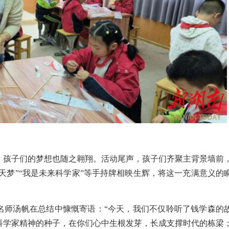
，孩子们的梦想也随之
翱翔
。活动尾声，
孩子
们齐聚主背景墙前
航天梦”“我是未来科学家”等手
持
牌相映
生辉
，
将这一充满意义的
名师汤帆在总结中慷慨寄语：
“今天，我们不仅聆听了钱学森的
科学家精神的种子，在你们心中
生根发芽，
长成
支撑时代的
栋梁