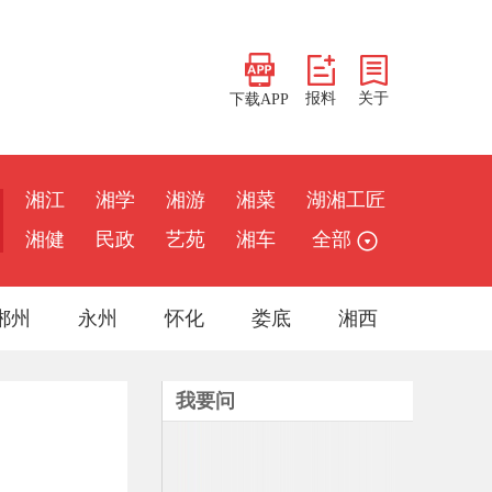
报料
关于
下载APP
湘江
湘学
湘游
湘菜
湖湘工匠
湘健
民政
艺苑
湘车
全部
郴州
永州
怀化
娄底
湘西
我要问