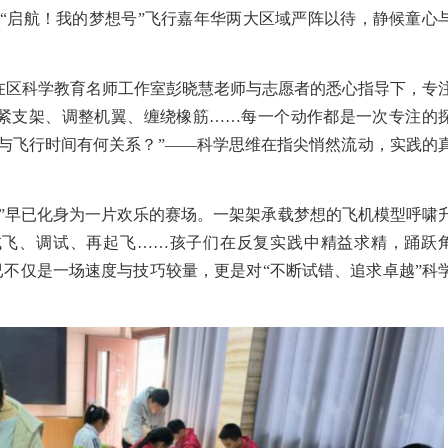
与“启航！我的梦想号”飞行嘉年华两大区域
严阵以待，静候童心
在
区科学教育名师工作室彭晓慧
老师与志愿者的
悉心
指导下
，
专
紧支架、调整机翼、缠绕橡筋
……每一个动作都是一次专注的
数与飞行时间有何关系？”
——
科学思维在指尖悄然流动，实践的
”
早已
化身为一片欢乐的
赛场
。一架架承载梦想的飞机模型呼啸
试飞、调试、再起飞
……孩子们在反复实践中
精益求精
，踊跃
已不仅是一场
速度与技巧较量
，更是对
“不断试错、追求卓越”科