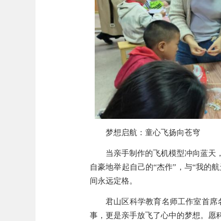
梦想启航：童心飞扬向苍穹
当亲手制作的飞机模型
冲向蓝天
自豪地举起自己的
“杰作”，与“我的
间永远
定格。
君山
区科学教育名师工作室首席
事，更
是
亲手放飞了心中的梦想。愿