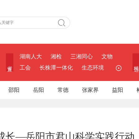
湖南人大
湘检
三湘同心
文物
省 直
精 选
工会
长株潭一体化
生态环境
邵阳
岳阳
常德
张家界
益阳
伴成长—岳阳市君山科学实践行动