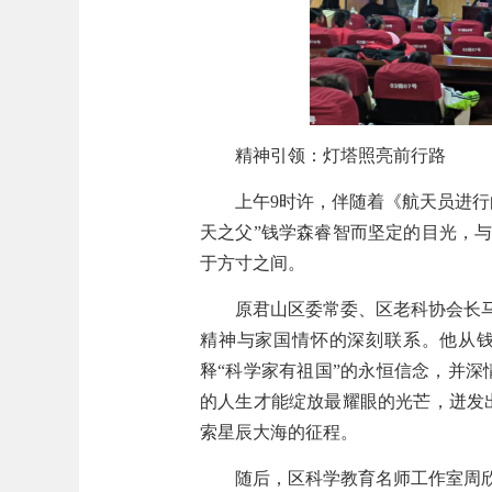
精神引领：灯塔照亮前行路
上午
9时
许
，
伴随着
《航天员进行
天之父”钱学森睿智而坚定的目光，
于方寸之间。
原君山区委常委、区老科协会长
精神与家国情怀的
深刻联系
。
他从
释
“科学家有祖国”的
永恒
信念，并
深
的人生才能绽放最耀眼的
光芒，迸发
索星辰大海的征程
。
随后，区科学教育名师工作室周