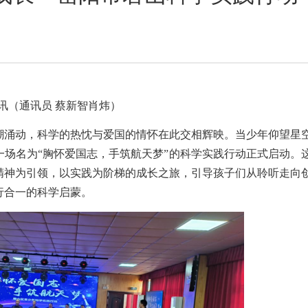
日讯（通讯员
蔡新智
肖炜
）
潮涌动
，
科学的热
忱
与爱国的情
怀在此交相辉映
。当少年
仰望星
一场
名为
“胸怀爱国志，手筑航天梦”
的
科学实践行动
正式启动
。
精神为引领，以实践为阶梯
的成长
之
旅
，引导
孩子们从聆听走向
行合一的科学启蒙。