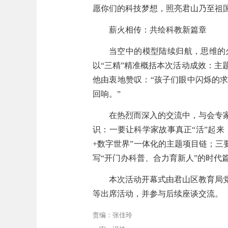
愿你们的科技梦想，照亮君山乃至祖
薪火相传：共绘科教新篇章
当
空中
的模型
陆续归航
，思维的
以
“三精”精准概括本次活动成效：主
他
由衷
地
赞叹
：
“孩子们眼中闪烁的
回响
。
”
在热烈而深入的交流中，与会专
识：一要让科学家故事真正
“活”起
+数字世界”一体化的主题项目链；三
写“开门办科普、合力育新人”的时代
本次活动开幕式由君山区教育局
等出席活动，并参与后续座谈交流。
责编：张佳玲