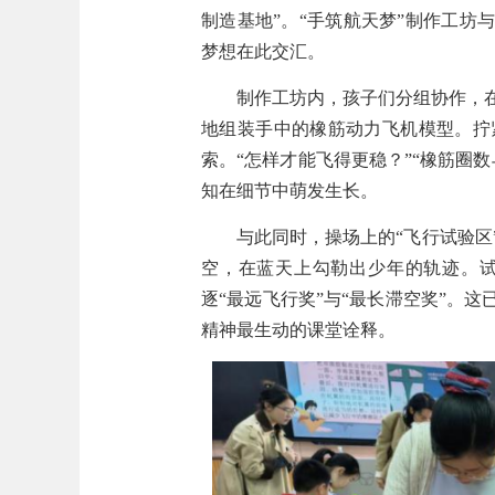
制造基地”。“手筑航天梦”制作工坊
梦想在此交汇。
制作工坊内，孩子们分组协作，
地
组装手中的橡筋动力飞机模型。拧
索。“怎样才能飞得更稳？”“橡筋圈
知
在细节中
萌发
生
长
。
与此同时，操场上的
“飞行试验区
空，
在蓝天上勾勒出少年的轨迹
。
逐
“最远飞行奖”与“最长滞空奖”。这
精神最生动的
课堂
诠释。