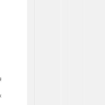
，
瞬
故
；