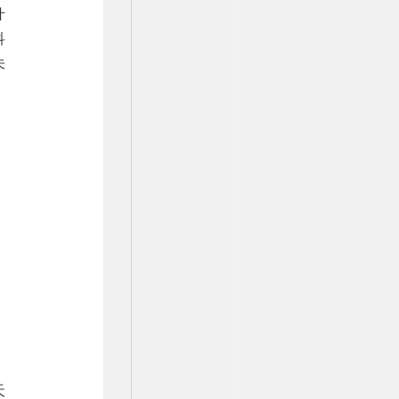
什
科
未
天