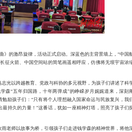
曲》的
激
昂
旋律，活动
正式启动
。
深蓝色的主背景墙上，
“中国
与长征火箭、中国空间站的简笔画遥相呼应，仿佛将无垠宇宙浓
马志光以跨越教育、党政与科协的多元视
野
，为孩子们讲述了科
钱学森
“五年归国路，十年两弹成”的
峥嵘岁月娓娓道来
，深刻
情
勉励
孩子们
：
“只有将个人理想融入国家命运与民族复兴
，
我
出
最持久的
力量！
”这番话，
犹
如一
座精神
灯塔，
照
亮了孩子们
欣雨老师以故事为
桥
，
引
领孩子们
走进钱学森的精神世界，
将
他