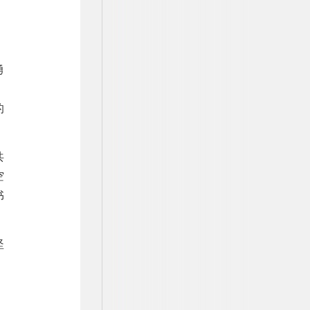
勇
。
的
共
空
书
坚