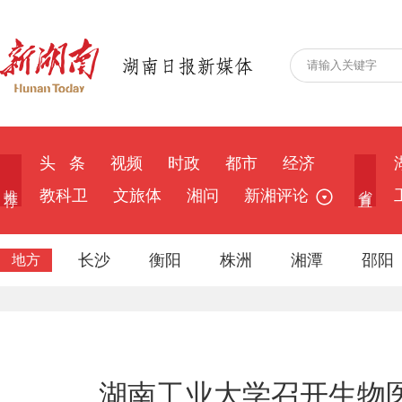
头 条
视频
时政
都市
经济
推 荐
省 直
教科卫
文旅体
湘问
新湘评论
长沙
衡阳
株洲
湘潭
邵阳
地方
湖南工业大学召开生物