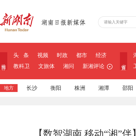
头 条
视频
时政
都市
经济
推 荐
省 直
教科卫
文旅体
湘问
新湘评论
长沙
衡阳
株洲
湘潭
邵阳
地方
【数智湖南 移动“湘”伴