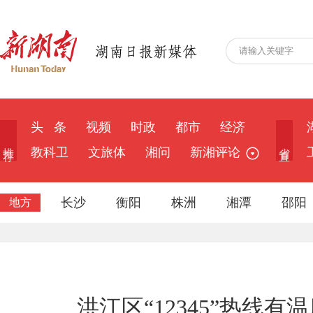
头 条
视频
时政
都市
经济
推 荐
省 直
教科卫
文旅体
湘问
新湘评论
长沙
衡阳
株洲
湘潭
邵阳
地方
洪江区“12345”热线有