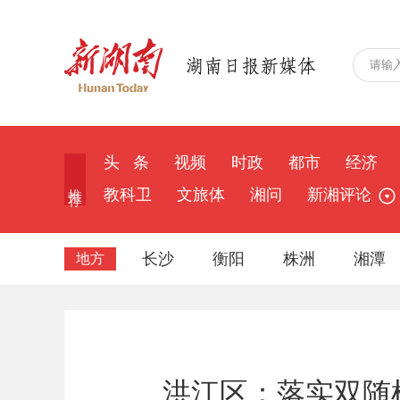
头 条
视频
时政
都市
经济
推 荐
教科卫
文旅体
湘问
新湘评论
长沙
衡阳
株洲
湘潭
地方
洪江区：落实双随