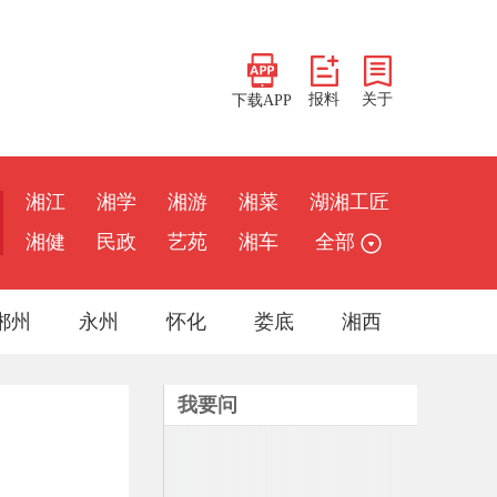
报料
关于
下载APP
湘江
湘学
湘游
湘菜
湖湘工匠
湘健
民政
艺苑
湘车
全部
郴州
永州
怀化
娄底
湘西
我要问