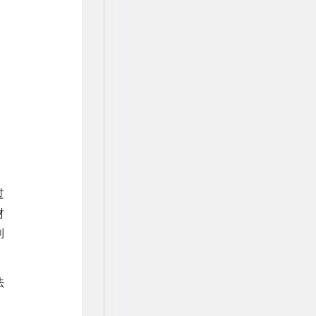
过
财
到
法