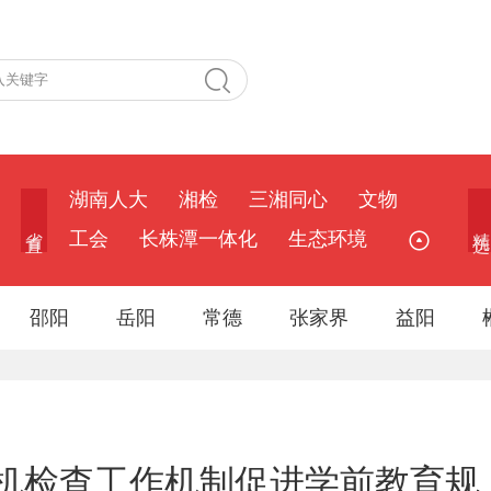
湖南人大
湘检
三湘同心
文物
省 直
精 选
工会
长株潭一体化
生态环境
邵阳
岳阳
常德
张家界
益阳
机检查工作机制促进学前教育规